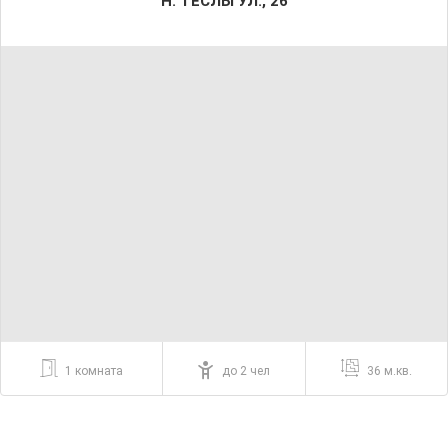
Н. ТЕСЛЫ УЛ., 26
1 комната
до 2 чел
36 м.кв.