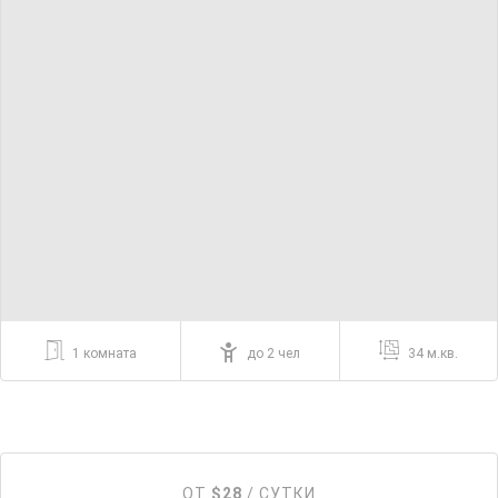
1 комната
до 2 чел
34 м.кв.
ОТ
$28
/ СУТКИ