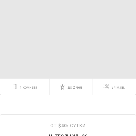
1 комната
до 2 чел
34 м.кв.
ОТ
$40
/ СУТКИ