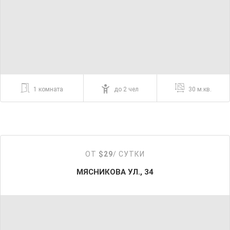
1 комната
до 2 чел
30 м.кв.
ОТ
$29
/ СУТКИ
МЯСНИКОВА УЛ., 34