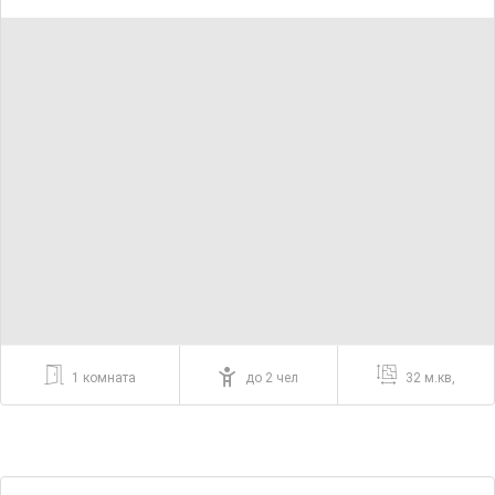
1 комната
до 2 чел
32 м.кв,