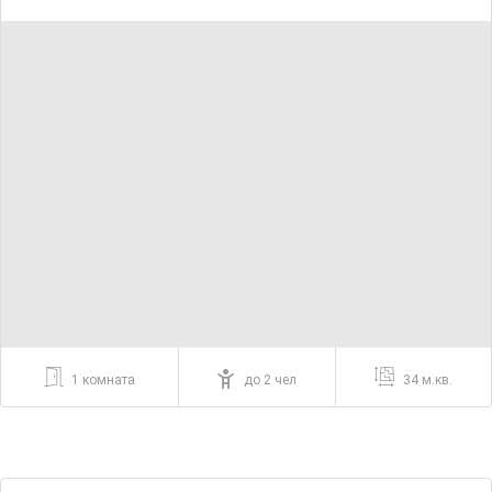
1 комната
до 2 чел
34 м.кв.