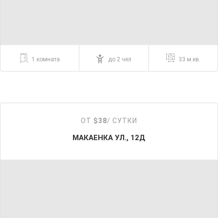
1 комната
до 2 чел
33 м.кв.
ОТ
$38
/ СУТКИ
МАКАЕНКА УЛ., 12Д