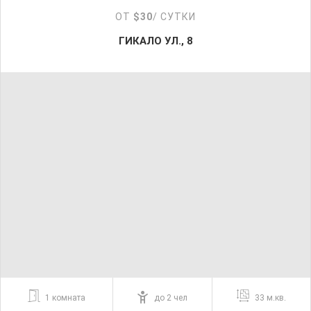
ОТ
$30
/ СУТКИ
ГИКАЛО УЛ., 8
1 комната
до 2 чел
33 м.кв.