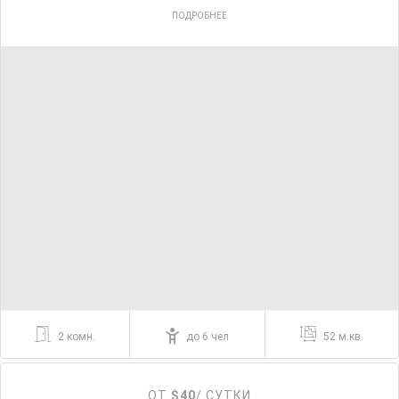
ПОДРОБНЕЕ
2 комн.
до 6 чел
52 м.кв.
ОТ
$40
/ СУТКИ